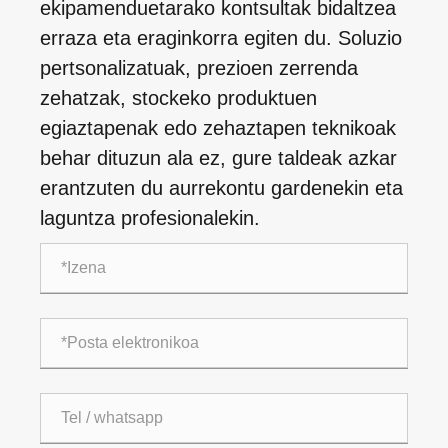
ekipamenduetarako kontsultak bidaltzea
erraza eta eraginkorra egiten du. Soluzio
pertsonalizatuak, prezioen zerrenda
zehatzak, stockeko produktuen
egiaztapenak edo zehaztapen teknikoak
behar dituzun ala ez, gure taldeak azkar
erantzuten du aurrekontu gardenekin eta
laguntza profesionalekin.