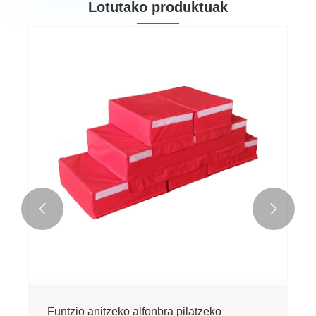
Lotutako produktuak


Funtzio anitzeko alfonbra pilatzeko