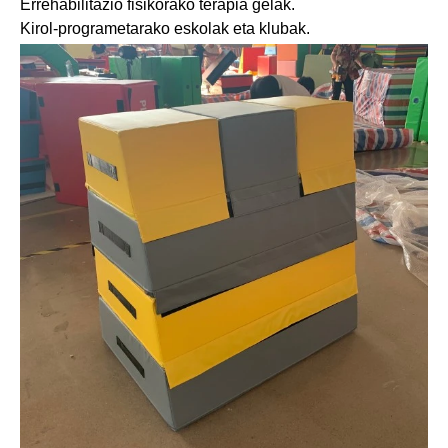
Errehabilitazio fisikorako terapia gelak.
Kirol-programetarako eskolak eta klubak.