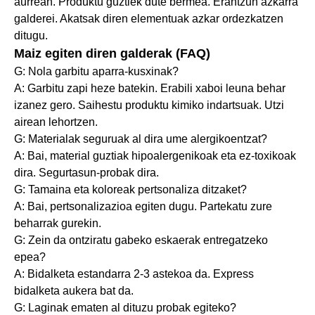
aurrean. Produktu guztiek dute bermea. Erantzun azkarra
galderei. Akatsak diren elementuak azkar ordezkatzen
ditugu.
Maiz egiten diren galderak (FAQ)
G: Nola garbitu aparra-kusxinak?
A: Garbitu zapi heze batekin. Erabili xaboi leuna behar
izanez gero. Saihestu produktu kimiko indartsuak. Utzi
airean lehortzen.
G: Materialak seguruak al dira ume alergikoentzat?
A: Bai, material guztiak hipoalergenikoak eta ez-toxikoak
dira. Segurtasun-probak dira.
G: Tamaina eta koloreak pertsonaliza ditzaket?
A: Bai, pertsonalizazioa egiten dugu. Partekatu zure
beharrak gurekin.
G: Zein da ontziratu gabeko eskaerak entregatzeko
epea?
A: Bidalketa estandarra 2-3 astekoa da. Express
bidalketa aukera bat da.
G: Laginak ematen al dituzu probak egiteko?