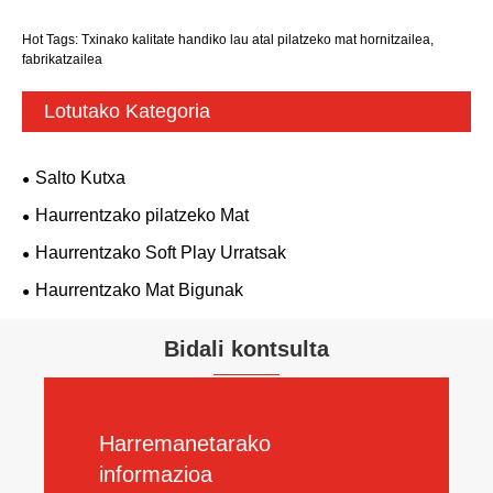
Hot Tags: Txinako kalitate handiko lau atal pilatzeko mat hornitzailea,
fabrikatzailea
Lotutako Kategoria
Salto Kutxa
Haurrentzako pilatzeko Mat
Haurrentzako Soft Play Urratsak
Haurrentzako Mat Bigunak
Bidali kontsulta
Harremanetarako
informazioa