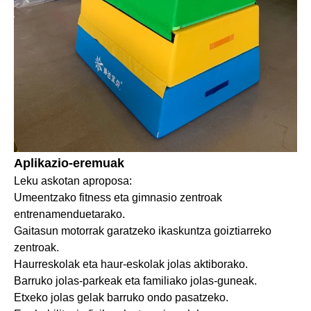
Aplikazio-eremuak
Leku askotan aproposa:
Umeentzako fitness eta gimnasio zentroak
entrenamenduetarako.
Gaitasun motorrak garatzeko ikaskuntza goiztiarreko
zentroak.
Haurreskolak eta haur-eskolak jolas aktiborako.
Barruko jolas-parkeak eta familiako jolas-guneak.
Etxeko jolas gelak barruko ondo pasatzeko.