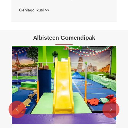
Gehiago ikusi >>
Albisteen Gomendioak
Nola lagundu dezake zentzumen-
integrazioaren esekitze serieak haurren
garapena?
Gehiago ikusi >>

