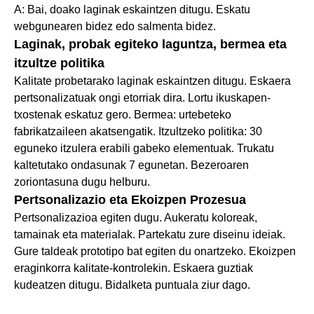
A: Bai, doako laginak eskaintzen ditugu. Eskatu
webgunearen bidez edo salmenta bidez.
Laginak, probak egiteko laguntza, bermea eta
itzultze politika
Kalitate probetarako laginak eskaintzen ditugu. Eskaera
pertsonalizatuak ongi etorriak dira. Lortu ikuskapen-
txostenak eskatuz gero. Bermea: urtebeteko
fabrikatzaileen akatsengatik. Itzultzeko politika: 30
eguneko itzulera erabili gabeko elementuak. Trukatu
kaltetutako ondasunak 7 egunetan. Bezeroaren
zoriontasuna dugu helburu.
Pertsonalizazio eta Ekoizpen Prozesua
Pertsonalizazioa egiten dugu. Aukeratu koloreak,
tamainak eta materialak. Partekatu zure diseinu ideiak.
Gure taldeak prototipo bat egiten du onartzeko. Ekoizpen
eraginkorra kalitate-kontrolekin. Eskaera guztiak
kudeatzen ditugu. Bidalketa puntuala ziur dago.