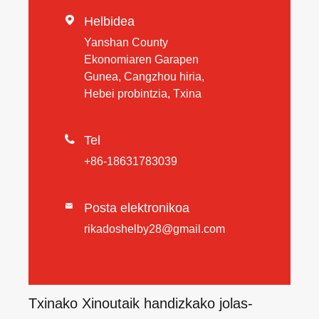

Helbidea
Yanshan County
Ekonomiaren Garapen
Gunea, Cangzhou hiria,
Hebei probintzia, Txina

Tel
+86-18631783039
Posta elektronikoa

rikadoshelby28@gmail.com
Txinako Xinoutaik handizkako jolas-