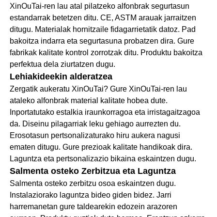
XinOuTai-ren lau atal pilatzeko alfonbrak segurtasun
estandarrak betetzen ditu. CE, ASTM arauak jarraitzen
ditugu. Materialak hornitzaile fidagarrietatik datoz. Pad
bakoitza indarra eta segurtasuna probatzen dira. Gure
fabrikak kalitate kontrol zorrotzak ditu. Produktu bakoitza
perfektua dela ziurtatzen dugu.
Lehiakideekin alderatzea
Zergatik aukeratu XinOuTai? Gure XinOuTai-ren lau
ataleko alfonbrak material kalitate hobea dute.
Inportatutako estalkia iraunkorragoa eta irristagaitzagoa
da. Diseinu pilagarriak leku gehiago aurrezten du.
Erosotasun pertsonalizaturako hiru aukera nagusi
ematen ditugu. Gure prezioak kalitate handikoak dira.
Laguntza eta pertsonalizazio bikaina eskaintzen dugu.
Salmenta osteko Zerbitzua eta Laguntza
Salmenta osteko zerbitzu osoa eskaintzen dugu.
Instalaziorako laguntza bideo giden bidez. Jarri
harremanetan gure taldearekin edozein arazoren