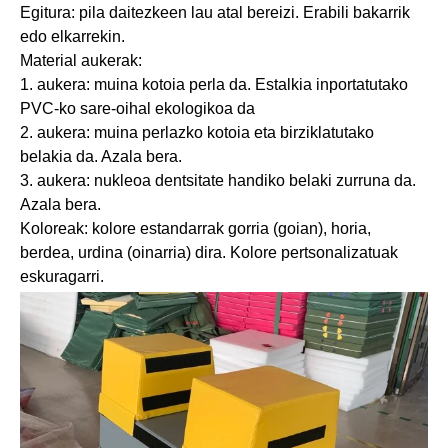
Egitura: pila daitezkeen lau atal bereizi. Erabili bakarrik
edo elkarrekin.
Material aukerak:
1. aukera: muina kotoia perla da. Estalkia inportatutako
PVC-ko sare-oihal ekologikoa da
2. aukera: muina perlazko kotoia eta birziklatutako
belakia da. Azala bera.
3. aukera: nukleoa dentsitate handiko belaki zurruna da.
Azala bera.
Koloreak: kolore estandarrak gorria (goian), horia,
berdea, urdina (oinarria) dira. Kolore pertsonalizatuak
eskuragarri.