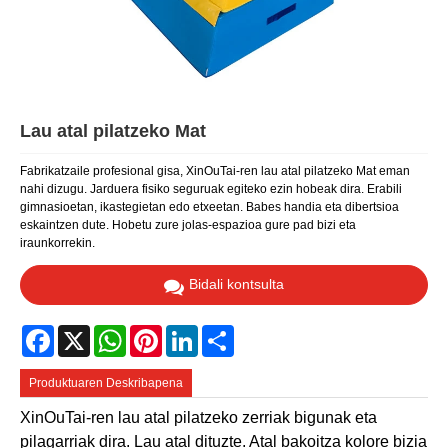
Lau atal pilatzeko Mat
Fabrikatzaile profesional gisa, XinOuTai-ren lau atal pilatzeko Mat eman
nahi dizugu. Jarduera fisiko seguruak egiteko ezin hobeak dira. Erabili
gimnasioetan, ikastegietan edo etxeetan. Babes handia eta dibertsioa
eskaintzen dute. Hobetu zure jolas-espazioa gure pad bizi eta
iraunkorrekin.
Bidali kontsulta
Facebook
X
WhatsApp
Pinterest
LinkedIn
Share
Produktuaren Deskribapena
XinOuTai-ren lau atal pilatzeko zerriak bigunak eta
pilagarriak dira. Lau atal dituzte. Atal bakoitza kolore bizia