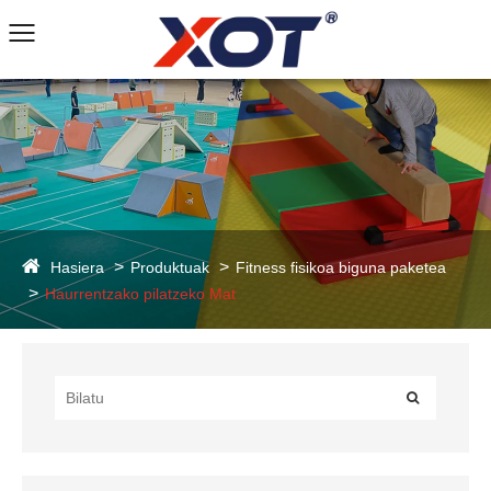
Hasiera
Produktuak
Fitness fisikoa biguna paketea
Haurrentzako pilatzeko Mat