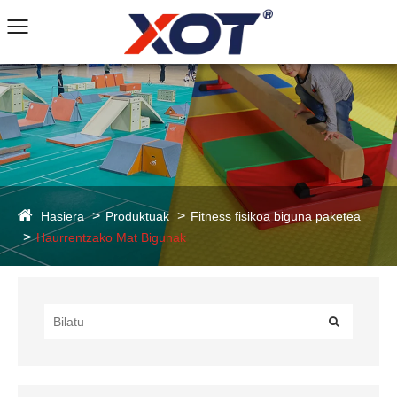
Hasiera
Produktuak
Fitness fisikoa biguna paketea
Haurrentzako Mat Bigunak