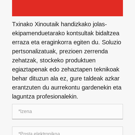
Txinako Xinoutaik handizkako jolas-
ekipamenduetarako kontsultak bidaltzea
erraza eta eraginkorra egiten du. Soluzio
pertsonalizatuak, prezioen zerrenda
zehatzak, stockeko produktuen
egiaztapenak edo zehaztapen teknikoak
behar dituzun ala ez, gure taldeak azkar
erantzuten du aurrekontu gardenekin eta
laguntza profesionalekin.