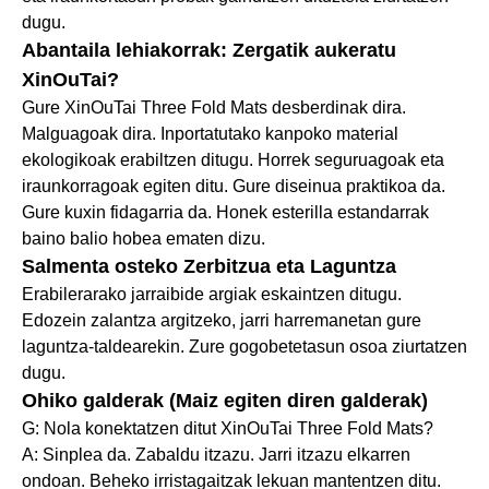
dugu.
Abantaila lehiakorrak: Zergatik aukeratu
XinOuTai?
Gure XinOuTai Three Fold Mats desberdinak dira.
Malguagoak dira. Inportatutako kanpoko material
ekologikoak erabiltzen ditugu. Horrek seguruagoak eta
iraunkorragoak egiten ditu. Gure diseinua praktikoa da.
Gure kuxin fidagarria da. Honek esterilla estandarrak
baino balio hobea ematen dizu.
Salmenta osteko Zerbitzua eta Laguntza
Erabilerarako jarraibide argiak eskaintzen ditugu.
Edozein zalantza argitzeko, jarri harremanetan gure
laguntza-taldearekin. Zure gogobetetasun osoa ziurtatzen
dugu.
Ohiko galderak (Maiz egiten diren galderak)
G: Nola konektatzen ditut XinOuTai Three Fold Mats?
A: Sinplea da. Zabaldu itzazu. Jarri itzazu elkarren
ondoan. Beheko irristagaitzak lekuan mantentzen ditu.