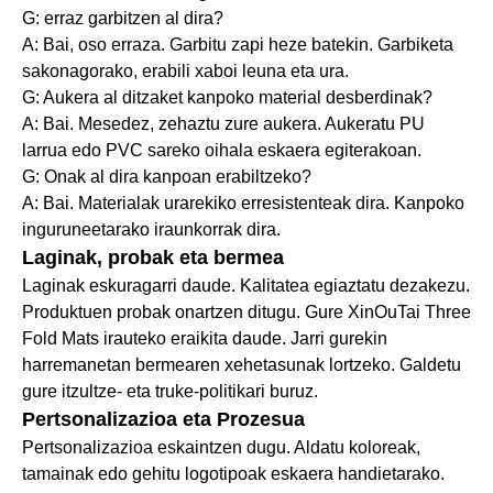
G: erraz garbitzen al dira?
A: Bai, oso erraza. Garbitu zapi heze batekin. Garbiketa
sakonagorako, erabili xaboi leuna eta ura.
G: Aukera al ditzaket kanpoko material desberdinak?
A: Bai. Mesedez, zehaztu zure aukera. Aukeratu PU
larrua edo PVC sareko oihala eskaera egiterakoan.
G: Onak al dira kanpoan erabiltzeko?
A: Bai. Materialak urarekiko erresistenteak dira. Kanpoko
inguruneetarako iraunkorrak dira.
Laginak, probak eta bermea
Laginak eskuragarri daude. Kalitatea egiaztatu dezakezu.
Produktuen probak onartzen ditugu. Gure XinOuTai Three
Fold Mats irauteko eraikita daude. Jarri gurekin
harremanetan bermearen xehetasunak lortzeko. Galdetu
gure itzultze- eta truke-politikari buruz.
Pertsonalizazioa eta Prozesua
Pertsonalizazioa eskaintzen dugu. Aldatu koloreak,
tamainak edo gehitu logotipoak eskaera handietarako.