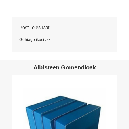
Bost Toles Mat
Gehiago ikusi >>
Albisteen Gomendioak