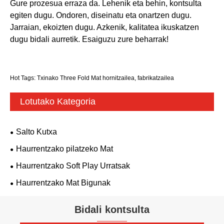
Gure prozesua erraza da. Lehenik eta behin, kontsulta
egiten dugu. Ondoren, diseinatu eta onartzen dugu.
Jarraian, ekoizten dugu. Azkenik, kalitatea ikuskatzen
dugu bidali aurretik. Esaiguzu zure beharrak!
Hot Tags: Txinako Three Fold Mat hornitzailea, fabrikatzailea
Lotutako Kategoria
Salto Kutxa
Haurrentzako pilatzeko Mat
Haurrentzako Soft Play Urratsak
Haurrentzako Mat Bigunak
Bidali kontsulta