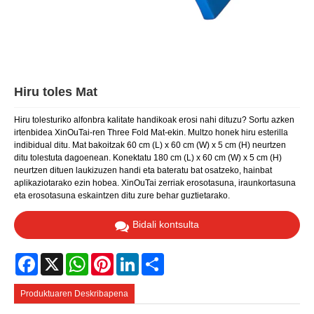
Hiru toles Mat
Hiru tolesturiko alfonbra kalitate handikoak erosi nahi dituzu? Sortu azken
irtenbidea XinOuTai-ren Three Fold Mat-ekin. Multzo honek hiru esterilla
indibidual ditu. Mat bakoitzak 60 cm (L) x 60 cm (W) x 5 cm (H) neurtzen
ditu tolestuta dagoenean. Konektatu 180 cm (L) x 60 cm (W) x 5 cm (H)
neurtzen dituen laukizuzen handi eta bateratu bat osatzeko, hainbat
aplikaziotarako ezin hobea. XinOuTai zerriak erosotasuna, iraunkortasuna
eta erosotasuna eskaintzen ditu zure behar guztietarako.
Bidali kontsulta
Facebook
X
WhatsApp
Pinterest
LinkedIn
Share
Produktuaren Deskribapena