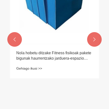


Nola hobetu ditzake Fitness fisikoak pakete
bigunak haurrentzako jarduera-espazio
modernoak?
Gehiago ikusi >>