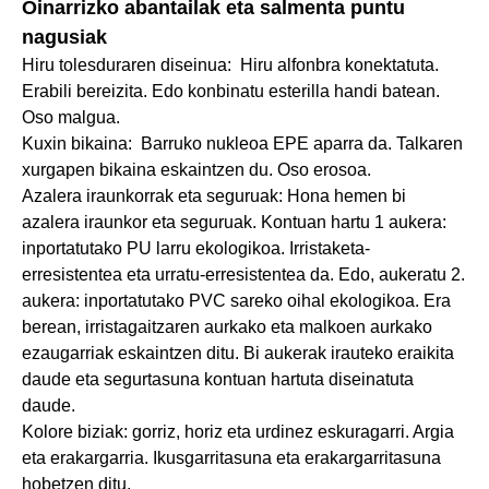
Oinarrizko abantailak eta salmenta puntu
nagusiak
Hiru tolesduraren diseinua: Hiru alfonbra konektatuta.
Erabili bereizita. Edo konbinatu esterilla handi batean.
Oso malgua.
Kuxin bikaina: Barruko nukleoa EPE aparra da. Talkaren
xurgapen bikaina eskaintzen du. Oso erosoa.
Azalera iraunkorrak eta seguruak: Hona hemen bi
azalera iraunkor eta seguruak. Kontuan hartu 1 aukera:
inportatutako PU larru ekologikoa. Irristaketa-
erresistentea eta urratu-erresistentea da. Edo, aukeratu 2.
aukera: inportatutako PVC sareko oihal ekologikoa. Era
berean, irristagaitzaren aurkako eta malkoen aurkako
ezaugarriak eskaintzen ditu. Bi aukerak irauteko eraikita
daude eta segurtasuna kontuan hartuta diseinatuta
daude.
Kolore biziak: gorriz, horiz eta urdinez eskuragarri. Argia
eta erakargarria. Ikusgarritasuna eta erakargarritasuna
hobetzen ditu.