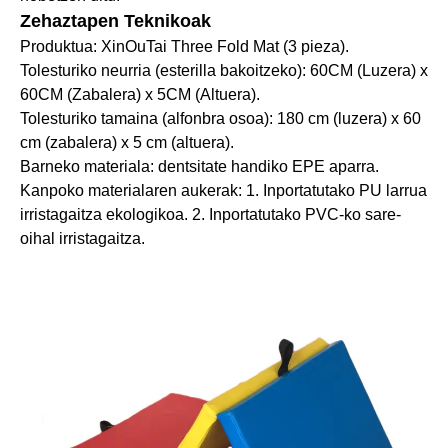
Zehaztapen Teknikoak
Produktua: XinOuTai Three Fold Mat (3 pieza).
Tolesturiko neurria (esterilla bakoitzeko): 60CM (Luzera) x
60CM (Zabalera) x 5CM (Altuera).
Tolesturiko tamaina (alfonbra osoa): 180 cm (luzera) x 60
cm (zabalera) x 5 cm (altuera).
Barneko materiala: dentsitate handiko EPE aparra.
Kanpoko materialaren aukerak: 1. Inportatutako PU larrua
irristagaitza ekologikoa. 2. Inportatutako PVC-ko sare-
oihal irristagaitza.