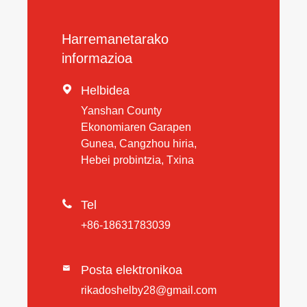
Harremanetarako
informazioa

Helbidea
Yanshan County
Ekonomiaren Garapen
Gunea, Cangzhou hiria,
Hebei probintzia, Txina

Tel
+86-18631783039
Posta elektronikoa

rikadoshelby28@gmail.com