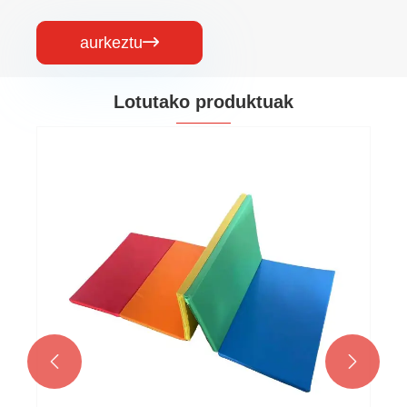
aurkeztu

Lotutako produktuak

