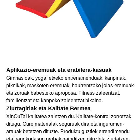
Aplikazio-eremuak eta erabilera-kasuak
Gimnasioak, yoga, etxeko entrenamenduak, kanpinak,
piknikak, maskoten eremuak, haurrentzako jolas-eremuak
eta zoruak babesteko aproposa. Fitness zaleentzat,
familientzat eta kanpoko zaleentzat bikaina.
Ziurtagiriak eta Kalitate Bermea
XinOuTai kalitatea zaintzen du. Kalitate-kontrol zorrotzak
ditugu. Gure materialak seguruak dira eta ingurumen-
arauak betetzen dituzte. Produktu guztiek errendimendu
eta iraunkortasun probak gainditzen dituztela ziurtatzen