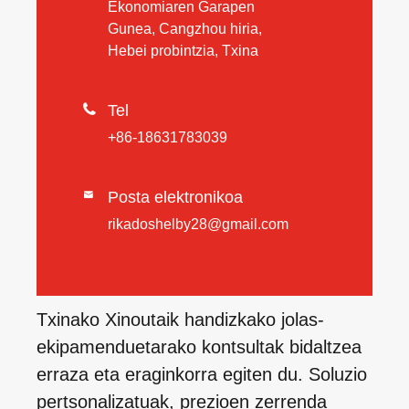
Ekonomiaren Garapen
Gunea, Cangzhou hiria,
Hebei probintzia, Txina

Tel
+86-18631783039
Posta elektronikoa

rikadoshelby28@gmail.com
Txinako Xinoutaik handizkako jolas-
ekipamenduetarako kontsultak bidaltzea
erraza eta eraginkorra egiten du. Soluzio
pertsonalizatuak, prezioen zerrenda