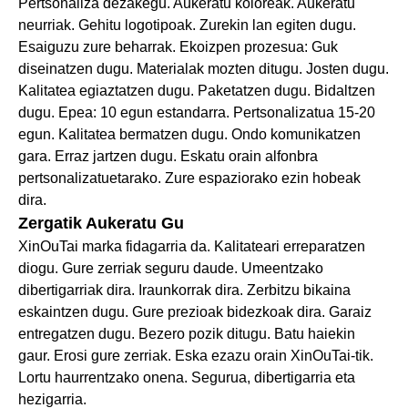
Pertsonaliza dezakegu. Aukeratu koloreak. Aukeratu
neurriak. Gehitu logotipoak. Zurekin lan egiten dugu.
Esaiguzu zure beharrak. Ekoizpen prozesua: Guk
diseinatzen dugu. Materialak mozten ditugu. Josten dugu.
Kalitatea egiaztatzen dugu. Paketatzen dugu. Bidaltzen
dugu. Epea: 10 egun estandarra. Pertsonalizatua 15-20
egun. Kalitatea bermatzen dugu. Ondo komunikatzen
gara. Erraz jartzen dugu. Eskatu orain alfonbra
pertsonalizatuetarako. Zure espaziorako ezin hobeak
dira.
Zergatik Aukeratu Gu
XinOuTai marka fidagarria da. Kalitateari erreparatzen
diogu. Gure zerriak seguru daude. Umeentzako
dibertigarriak dira. Iraunkorrak dira. Zerbitzu bikaina
eskaintzen dugu. Gure prezioak bidezkoak dira. Garaiz
entregatzen dugu. Bezero pozik ditugu. Batu haiekin
gaur. Erosi gure zerriak. Eska ezazu orain XinOuTai-tik.
Lortu haurrentzako onena. Segurua, dibertigarria eta
hezigarria.