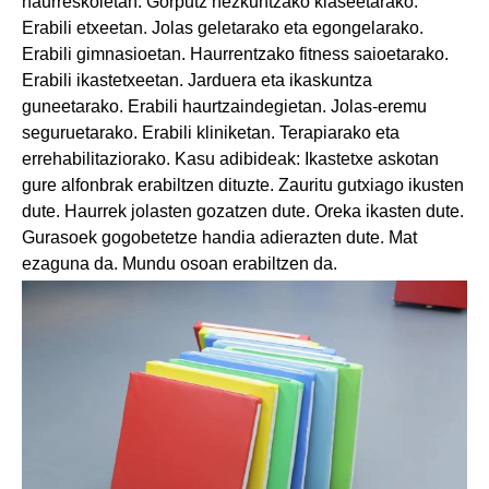
haurreskoletan. Gorputz hezkuntzako klaseetarako.
Erabili etxeetan. Jolas geletarako eta egongelarako.
Erabili gimnasioetan. Haurrentzako fitness saioetarako.
Erabili ikastetxeetan. Jarduera eta ikaskuntza
guneetarako. Erabili haurtzaindegietan. Jolas-eremu
seguruetarako. Erabili kliniketan. Terapiarako eta
errehabilitaziorako. Kasu adibideak: Ikastetxe askotan
gure alfonbrak erabiltzen dituzte. Zauritu gutxiago ikusten
dute. Haurrek jolasten gozatzen dute. Oreka ikasten dute.
Gurasoek gogobetetze handia adierazten dute. Mat
ezaguna da. Mundu osoan erabiltzen da.