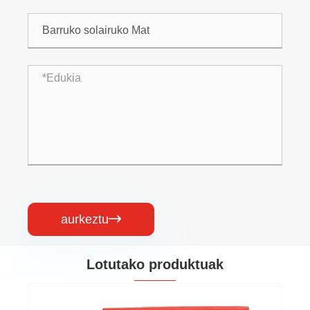
aurkeztu

Lotutako produktuak