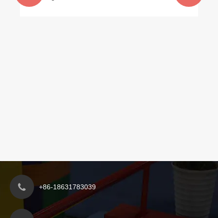
berria eramaten du
+86-18631783039