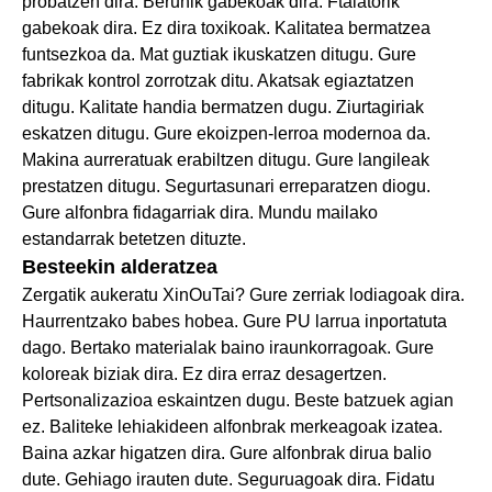
probatzen dira. Berunik gabekoak dira. Ftalatorik
gabekoak dira. Ez dira toxikoak. Kalitatea bermatzea
funtsezkoa da. Mat guztiak ikuskatzen ditugu. Gure
fabrikak kontrol zorrotzak ditu. Akatsak egiaztatzen
ditugu. Kalitate handia bermatzen dugu. Ziurtagiriak
eskatzen ditugu. Gure ekoizpen-lerroa modernoa da.
Makina aurreratuak erabiltzen ditugu. Gure langileak
prestatzen ditugu. Segurtasunari erreparatzen diogu.
Gure alfonbra fidagarriak dira. Mundu mailako
estandarrak betetzen dituzte.
Besteekin alderatzea
Zergatik aukeratu XinOuTai? Gure zerriak lodiagoak dira.
Haurrentzako babes hobea. Gure PU larrua inportatuta
dago. Bertako materialak baino iraunkorragoak. Gure
koloreak biziak dira. Ez dira erraz desagertzen.
Pertsonalizazioa eskaintzen dugu. Beste batzuek agian
ez. Baliteke lehiakideen alfonbrak merkeagoak izatea.
Baina azkar higatzen dira. Gure alfonbrak dirua balio
dute. Gehiago irauten dute. Seguruagoak dira. Fidatu