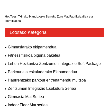
Hot Tags: Txinako Handizkako Barruko Zoru Mat Fabrikatzailea eta
Hornitzailea
Lotutako Kategoria
Gimnasiarako ekipamendua
Fitness fisikoa biguna paketea
Lehen Hezkuntza Zentzumen Integrazio Soft Package
Parkour eta eskaladarako Ekipamendua
Haurrentzako parkour entrenamendu multzoa
Zentzumen Integrazio Esekidura Seriea
Gimnasia Mat Seriea
Indoor Floor Mat seriea