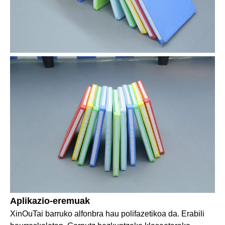
Aplikazio-eremuak
XinOuTai barruko alfonbra hau polifazetikoa da. Erabili