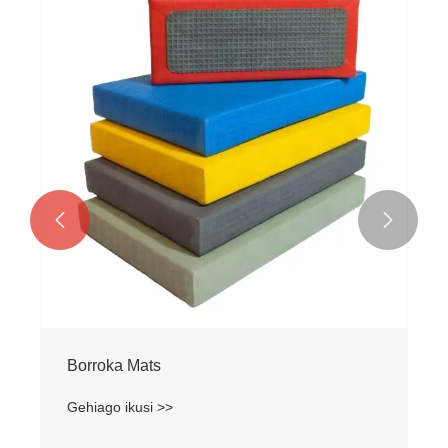


Borroka Mats
Gehiago ikusi >>