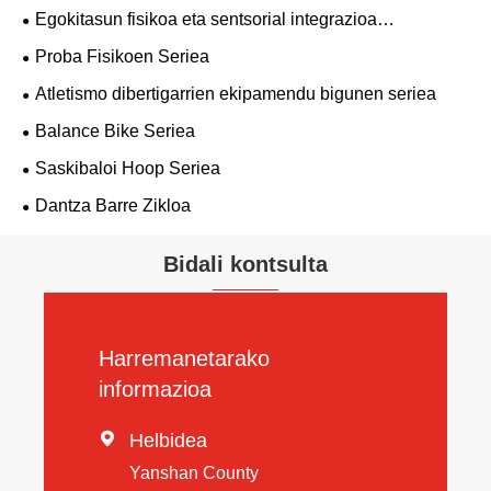
Egokitasun fisikoa eta sentsorial integrazioa
Ekipamendu txikia
Proba Fisikoen Seriea
Atletismo dibertigarrien ekipamendu bigunen seriea
Balance Bike Seriea
Saskibaloi Hoop Seriea
Dantza Barre Zikloa
Bidali kontsulta
Harremanetarako
informazioa

Helbidea
Yanshan County