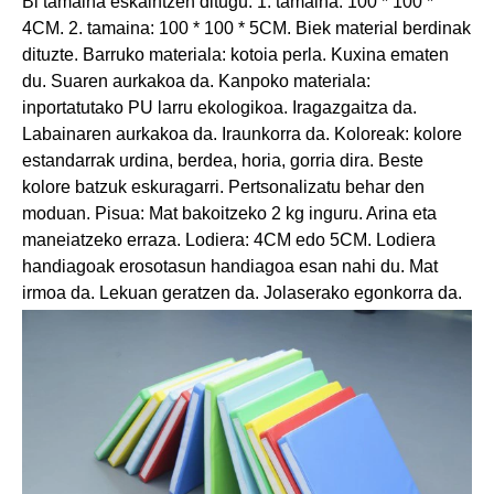
Bi tamaina eskaintzen ditugu. 1. tamaina: 100 * 100 *
4CM. 2. tamaina: 100 * 100 * 5CM. Biek material berdinak
dituzte. Barruko materiala: kotoia perla. Kuxina ematen
du. Suaren aurkakoa da. Kanpoko materiala:
inportatutako PU larru ekologikoa. Iragazgaitza da.
Labainaren aurkakoa da. Iraunkorra da. Koloreak: kolore
estandarrak urdina, berdea, horia, gorria dira. Beste
kolore batzuk eskuragarri. Pertsonalizatu behar den
moduan. Pisua: Mat bakoitzeko 2 kg inguru. Arina eta
maneiatzeko erraza. Lodiera: 4CM edo 5CM. Lodiera
handiagoak erosotasun handiagoa esan nahi du. Mat
irmoa da. Lekuan geratzen da. Jolaserako egonkorra da.