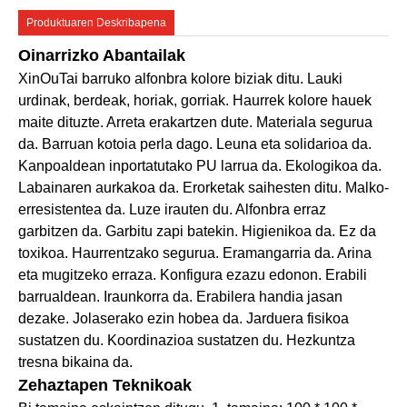
Produktuaren Deskribapena
Oinarrizko Abantailak
XinOuTai barruko alfonbra kolore biziak ditu. Lauki
urdinak, berdeak, horiak, gorriak. Haurrek kolore hauek
maite dituzte. Arreta erakartzen dute. Materiala segurua
da. Barruan kotoia perla dago. Leuna eta solidarioa da.
Kanpoaldean inportatutako PU larrua da. Ekologikoa da.
Labainaren aurkakoa da. Erorketak saihesten ditu. Malko-
erresistentea da. Luze irauten du. Alfonbra erraz
garbitzen da. Garbitu zapi batekin. Higienikoa da. Ez da
toxikoa. Haurrentzako segurua. Eramangarria da. Arina
eta mugitzeko erraza. Konfigura ezazu edonon. Erabili
barrualdean. Iraunkorra da. Erabilera handia jasan
dezake. Jolaserako ezin hobea da. Jarduera fisikoa
sustatzen du. Koordinazioa sustatzen du. Hezkuntza
tresna bikaina da.
Zehaztapen Teknikoak