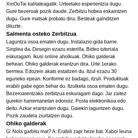
XinOuTai kalitateagatik. Urteetako esperientzia dugu.
Gure bezeroak pozik daude. Zerbitzu hobea eskaintzen
dugu. Gure matsak probatu dira. Besteak gainditzen
dituzte.
Salmenta osteko Zerbitzua
Laguntza osoa ematen dugu. Instalazio-gida barne.
Sinplea da. Desegin ezazu esterilla. Bideo tutoriala
eskuragarri. Ikusi online aholkuak. Ohiko galderak
behean. Ohiko galderak erantzun dira. Urte 1erako
bermea. Edozein akats estaltzen du. Itzul ezazu 30
eguneko epean. Konforme ez badago, itzuli. Produktuak
erabili gabe egon behar du. Itzulketa osoa ematen dugu.
Bezeroarentzako zerbitzua eskuragarri dago. Jar zaitez
gurekin harremanetan edonoiz. Posta elektronikoa edo
deitu. Azkar erantzuten dugu. Gaiekin laguntzen dugu.
Pozik zaudela ziurtatzen dugu.
Ohiko galderak
G: Nola garbitu mat? A: Erabili zapi heze bat. Xaboi leuna