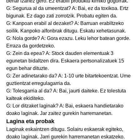
behar izanez gero. Ez erabili produktu kimiko gogorrak.
G: Segurua al da umeentzat? A: Bai, ez da toxikoa. Ertz
bigunak. Ez dago zati zorrotzik. Probatu egiten da.
G: Kanpoan erabil al dezaket? A: Barruan erabiltzeko
soilik. Kanpoko alfonbrak ditugu. Eskatu xehetasunak.
G: Nola gorde? A: Gora ezazu. Leku lehor batean gorde.
Erraza da gordetzeko.
G: Zein da epea? A: Stock dauden elementuak 3
egunetan bidaltzen dira. Eskaera pertsonalizatuek 15
egun behar dituzte.
G: Zer adinetarako da? A: 1-10 urte bitartekoentzat. Ume
guztientzat erregulagarria da.
G: Tolesgarria al da? A: Bai, jaurti daiteke. Ez tolestuta
kalteak ekiditeko.
G: Lor ditzaket laginak? A: Bai, eskaera handietarako
doako laginak. Jar zaitez gurekin harremanetan.
Lagina eta probak
Laginak eskaintzen ditugu. Solairu eskaerak egiteko,
doako laginak. Jarri gurekin harremanetan eskatzeko.