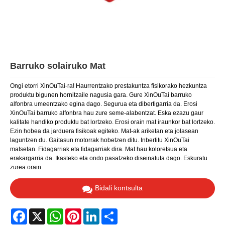
Barruko solairuko Mat
Ongi etorri XinOuTai-ra! Haurrentzako prestakuntza fisikorako hezkuntza
produktu bigunen hornitzaile nagusia gara. Gure XinOuTai barruko
alfonbra umeentzako egina dago. Segurua eta dibertigarria da. Erosi
XinOuTai barruko alfonbra hau zure seme-alabentzat. Eska ezazu gaur
kalitate handiko produktu bat lortzeko. Erosi orain mat iraunkor bat lortzeko.
Ezin hobea da jarduera fisikoak egiteko. Mat-ak ariketan eta jolasean
laguntzen du. Gaitasun motorrak hobetzen ditu. Inbertitu XinOuTai
matsetan. Fidagarriak eta fidagarriak dira. Mat hau koloretsua eta
erakargarria da. Ikasteko eta ondo pasatzeko diseinatuta dago. Eskuratu
zurea orain.
Bidali kontsulta
Facebook
X
WhatsApp
Pinterest
LinkedIn
Share