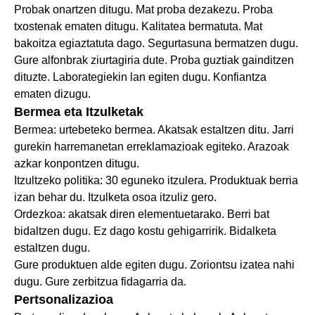
Probak onartzen ditugu. Mat proba dezakezu. Proba
txostenak ematen ditugu. Kalitatea bermatuta. Mat
bakoitza egiaztatuta dago. Segurtasuna bermatzen dugu.
Gure alfonbrak ziurtagiria dute. Proba guztiak gainditzen
dituzte. Laborategiekin lan egiten dugu. Konfiantza
ematen dizugu.
Bermea eta Itzulketak
Bermea: urtebeteko bermea. Akatsak estaltzen ditu. Jarri
gurekin harremanetan erreklamazioak egiteko. Arazoak
azkar konpontzen ditugu.
Itzultzeko politika: 30 eguneko itzulera. Produktuak berria
izan behar du. Itzulketa osoa itzuliz gero.
Ordezkoa: akatsak diren elementuetarako. Berri bat
bidaltzen dugu. Ez dago kostu gehigarririk. Bidalketa
estaltzen dugu.
Gure produktuen alde egiten dugu. Zoriontsu izatea nahi
dugu. Gure zerbitzua fidagarria da.
Pertsonalizazioa