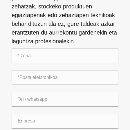
zehatzak, stockeko produktuen
egiaztapenak edo zehaztapen teknikoak
behar dituzun ala ez, gure taldeak azkar
erantzuten du aurrekontu gardenekin eta
laguntza profesionalekin.