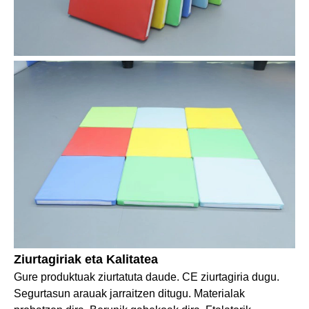
Ziurtagiriak eta Kalitatea
Gure produktuak ziurtatuta daude. CE ziurtagiria dugu.
Segurtasun arauak jarraitzen ditugu. Materialak