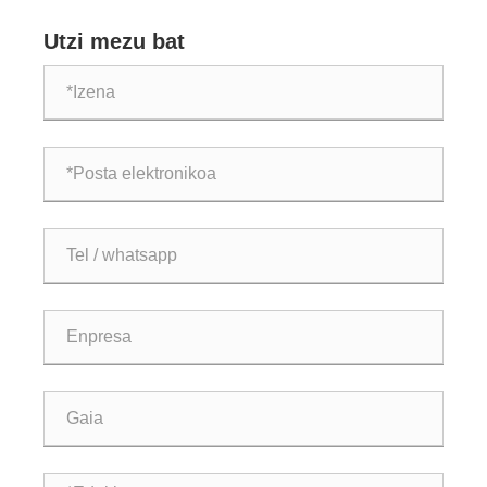
Parkour Mugimendu Curricularizatuen Olatu Globalak
ekipamendu profesionalen merkatuan gora egin du
Utzi mezu bat