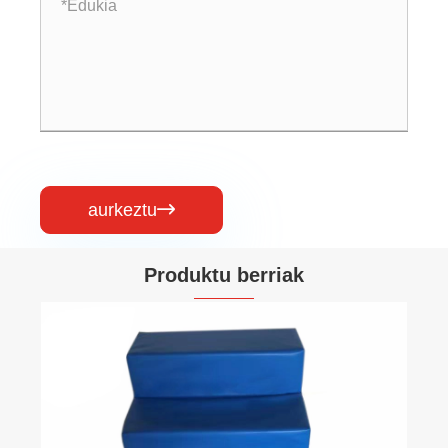
aurkeztu

Produktu berriak
Hiru urratseko eskailera
Gehiago ikusi >>