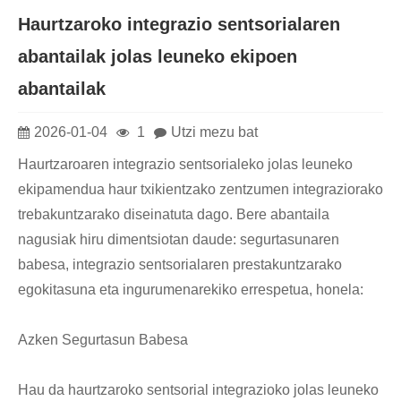
Haurtzaroko integrazio sentsorialaren
abantailak jolas leuneko ekipoen
abantailak
2026-01-04
1
Utzi mezu bat
Haurtzaroaren integrazio sentsorialeko jolas leuneko
ekipamendua haur txikientzako zentzumen integraziorako
trebakuntzarako diseinatuta dago. Bere abantaila
nagusiak hiru dimentsiotan daude: segurtasunaren
babesa, integrazio sentsorialaren prestakuntzarako
egokitasuna eta ingurumenarekiko errespetua, honela:
Azken Segurtasun Babesa
Hau da haurtzaroko sentsorial integrazioko jolas leuneko