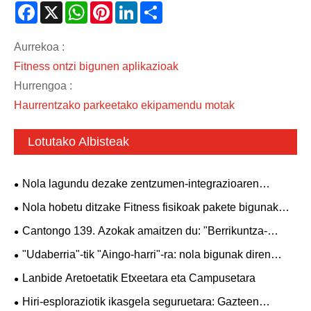
Facebook
X
WhatsApp
Pinterest
LinkedIn
Share
Aurrekoa :
Fitness ontzi bigunen aplikazioak
Hurrengoa :
Haurrentzako parkeetako ekipamendu motak
Lotutako Albisteak
Nola lagundu dezake zentzumen-integrazioaren
esekitze serieak haurren garapena?
Nola hobetu ditzake Fitness fisikoak pakete bigunak
haurrentzako jarduera-espazio modernoak?
Cantongo 139. Azokak amaitzen du: "Berrikuntza-
antsietatea" fakturazio errekorren atzean dagoena
"Udaberria"-tik "Aingo-harri"-ra: nola bigunak diren
salto-kutxak estandar global bilakatzen ari diren haurren
Lanbide Aretoetatik Etxeetara eta Campusetara
gaitasun fisikoan eta ausardia-entrenamenduan
Hiri-esploraziotik ikasgela seguruetara: Gazteen