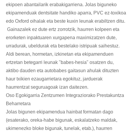
ekipoen abantailarik erabakigarriena. Jolas biguneko
ekipamenduak dentsitate handiko aparra, PVC ez-toxikoa
edo Oxford oihalak eta beste kuxin leunak erabiltzen ditu.
Gainazalek ez dute ertz zorrotzik, haurren kolpeen eta
erorketen inpaktuaren xurgapena maximizatzen dute,
urradurak, ubeldurak eta bestelako istripuak saihestuz.
Aldi berean, hormetan, izkinetan eta ekipamenduen
ertzetan betegarri leunak "babes-hesia" osatzen du,
aktibo dauden eta autobabes gaitasun ahulak dituzten
haur txikien ezaugarrietara egokituz, jarduerak
haurrentzat seguruagoak izan daitezen.
Oso Egokigarria Zentzumen Integraziorako Prestakuntza
Beharretara
Jolas bigunen ekipamendua hainbat formatan dago
(esaterako, oreka-habe bigunak, eskalatzeko maldak,
ukimenezko bloke bigunak, tunelak, etab.), haurren