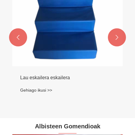


Albisteen Gomendioak