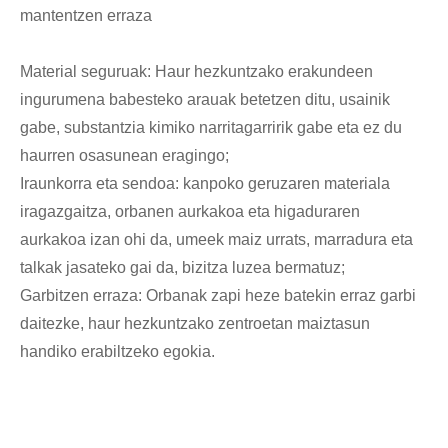
mantentzen erraza
Material seguruak: Haur hezkuntzako erakundeen
ingurumena babesteko arauak betetzen ditu, usainik
gabe, substantzia kimiko narritagarririk gabe eta ez du
haurren osasunean eragingo;
Iraunkorra eta sendoa: kanpoko geruzaren materiala
iragazgaitza, orbanen aurkakoa eta higaduraren
aurkakoa izan ohi da, umeek maiz urrats, marradura eta
talkak jasateko gai da, bizitza luzea bermatuz;
Garbitzen erraza: Orbanak zapi heze batekin erraz garbi
daitezke, haur hezkuntzako zentroetan maiztasun
handiko erabiltzeko egokia.