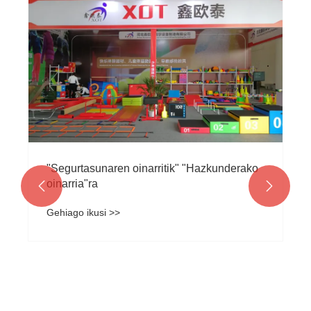
Haurrentzako gimnasia ekipamendua
hautatzea
Gehiago ikusi >>

