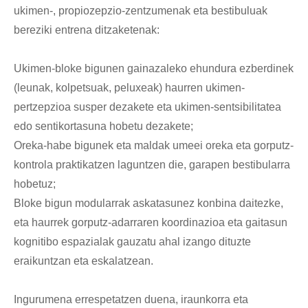
ukimen-, propiozepzio-zentzumenak eta bestibuluak
bereziki entrena ditzaketenak:
Ukimen-bloke bigunen gainazaleko ehundura ezberdinek
(leunak, kolpetsuak, peluxeak) haurren ukimen-
pertzepzioa susper dezakete eta ukimen-sentsibilitatea
edo sentikortasuna hobetu dezakete;
Oreka-habe bigunek eta maldak umeei oreka eta gorputz-
kontrola praktikatzen laguntzen die, garapen bestibularra
hobetuz;
Bloke bigun modularrak askatasunez konbina daitezke,
eta haurrek gorputz-adarraren koordinazioa eta gaitasun
kognitibo espazialak gauzatu ahal izango dituzte
eraikuntzan eta eskalatzean.
Ingurumena errespetatzen duena, iraunkorra eta